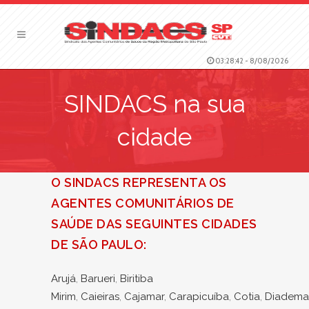
03:28:43
-
8/08/2026
SINDACS na sua
cidade
O SINDACS REPRESENTA OS
AGENTES COMUNITÁRIOS DE
SAÚDE DAS SEGUINTES CIDADES
DE SÃO PAULO:
Arujá
,
Barueri
,
Biritiba
Mirim
,
Caieiras
,
Cajamar
,
Carapicuíba
,
Cotia
,
Diadema