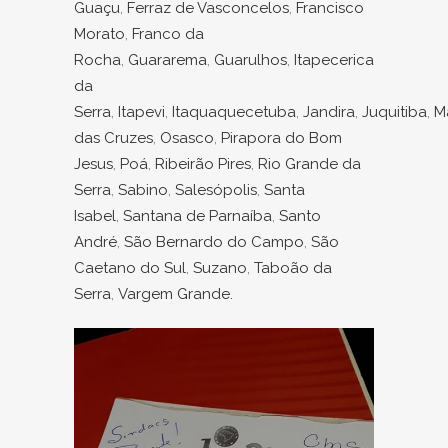
Guaçu
,
Ferraz de Vasconcelos
,
Francisco
Morato
,
Franco da
Rocha
,
Guararema
,
Guarulhos
,
Itapecerica
da
Serra
,
Itapevi
,
Itaquaquecetuba
,
Jandira
,
Juquitiba
,
M
das Cruzes
,
Osasco
,
Pirapora do Bom
Jesus
,
Poá
,
Ribeirão Pires
,
Rio Grande da
Serra
,
Sabino
,
Salesópolis
,
Santa
Isabel
,
Santana de Parnaíba
,
Santo
André
,
São Bernardo do Campo
,
São
Caetano do Sul
,
Suzano
,
Taboão da
Serra
,
Vargem Grande.