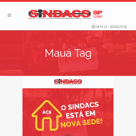
04:19:23
-
6/08/2026
Mauá Tag