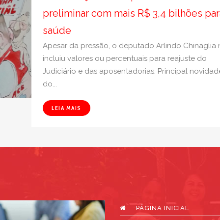
preliminar com mais R$ 3,4 bilhões par
saúde
Apesar da pressão, o deputado Arlindo Chinaglia
incluiu valores ou percentuais para reajuste do
Judiciário e das aposentadorias. Principal novidad
do...
LEIA MAIS
PÁGINA INICIAL