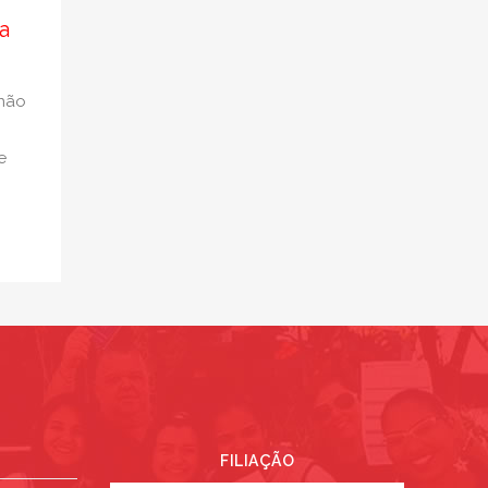
a
 não
e
FILIAÇÃO