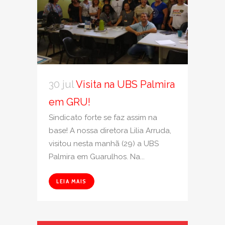
30 jul
Visita na UBS Palmira
em GRU!
Sindicato forte se faz assim na
base! A nossa diretora Lilia Arruda,
visitou nesta manhã (29) a UBS
Palmira em Guarulhos. Na...
LEIA MAIS