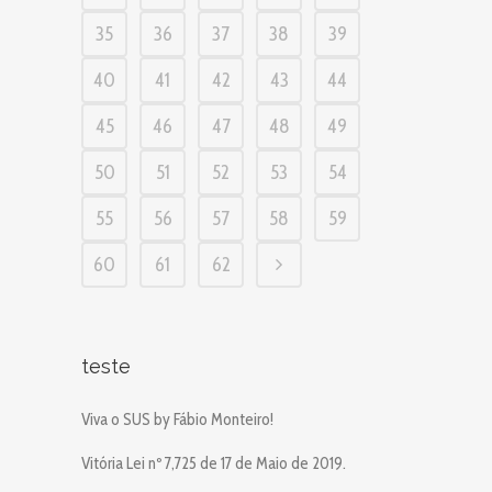
35
36
37
38
39
40
41
42
43
44
45
46
47
48
49
50
51
52
53
54
55
56
57
58
59
60
61
62
teste
Viva o SUS by Fábio Monteiro!
Vitória Lei nº 7,725 de 17 de Maio de 2019.