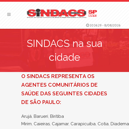
20:36:30
-
8/08/2026
SINDACS na sua
cidade
O SINDACS REPRESENTA OS
AGENTES COMUNITÁRIOS DE
SAÚDE DAS SEGUINTES CIDADES
DE SÃO PAULO:
Arujá
,
Barueri
,
Biritiba
Mirim
,
Caieiras
,
Cajamar
,
Carapicuíba
,
Cotia
,
Diadema