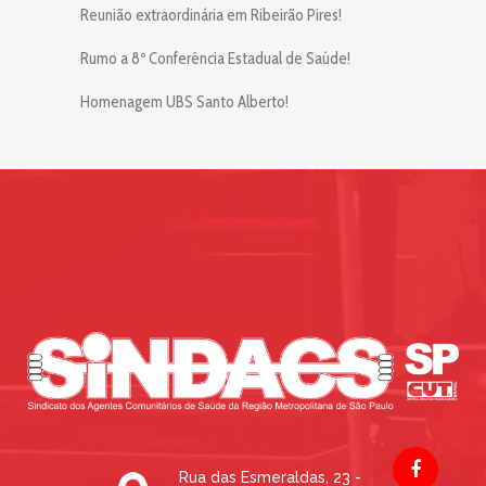
Reunião extraordinária em Ribeirão Pires!
Rumo a 8º Conferência Estadual de Saúde!
Homenagem UBS Santo Alberto!
Rua das Esmeraldas, 23 -