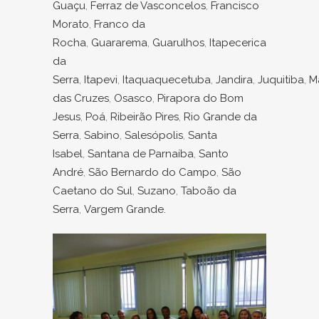
Guaçu
,
Ferraz de Vasconcelos
,
Francisco
Morato
,
Franco da
Rocha
,
Guararema
,
Guarulhos
,
Itapecerica
da
Serra
,
Itapevi
,
Itaquaquecetuba
,
Jandira
,
Juquitiba
,
M
das Cruzes
,
Osasco
,
Pirapora do Bom
Jesus
,
Poá
,
Ribeirão Pires
,
Rio Grande da
Serra
,
Sabino
,
Salesópolis
,
Santa
Isabel
,
Santana de Parnaíba
,
Santo
André
,
São Bernardo do Campo
,
São
Caetano do Sul
,
Suzano
,
Taboão da
Serra
,
Vargem Grande.