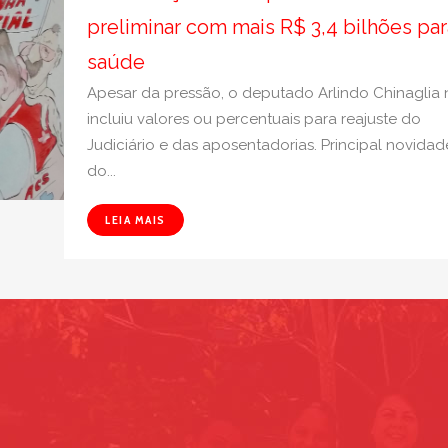
preliminar com mais R$ 3,4 bilhões par
saúde
Apesar da pressão, o deputado Arlindo Chinaglia
incluiu valores ou percentuais para reajuste do
Judiciário e das aposentadorias. Principal novidad
do...
LEIA MAIS