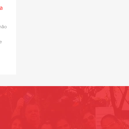
a
 não
e