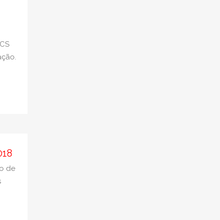
ACS
ação.
018
ço de
s