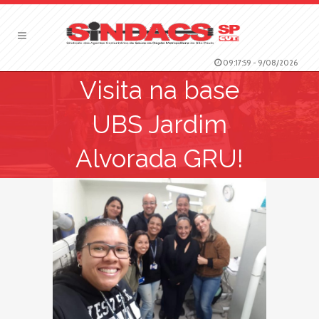
09:17:59
-
9/08/2026
Visita na base
UBS Jardim
Alvorada GRU!