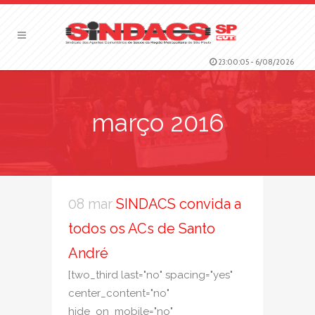
23:00:05
-
6/08/2026
março 2016
08 mar
SINDACS convida a
todos os ACs de Santo
André
[two_third last="no" spacing="yes"
center_content="no"
hide_on_mobile="no"