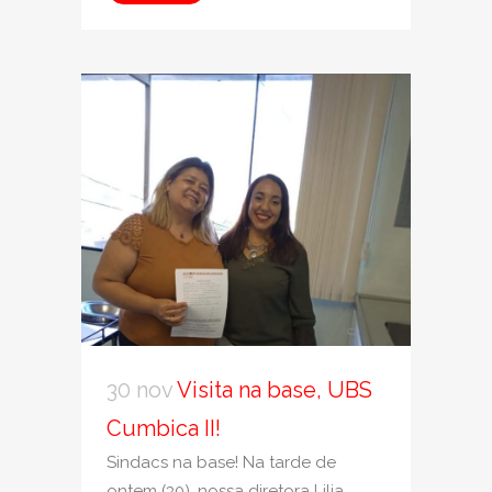
30 nov
Visita na base, UBS
Cumbica II!
Sindacs na base! Na tarde de
ontem (30), nossa diretora Lilia