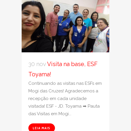
30 nov
Visita na base, ESF
Toyama!
Continuando as visitas nas ESFs em
Mogi das Cruzes! Agradecemos a
recepção em cada unidade
visitada! ESF - JD. Toyama ➡ Pauta
das Visitas em Mogi...
LEIA MAIS