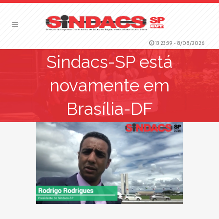
13:23:40
-
8/08/2026
Sindacs-SP está
novamente em
Brasília-DF