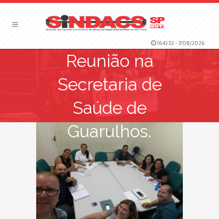
16:43:52
-
7/08/2026
Reunião na
Secretaria de
Saúde de
Guarulhos.