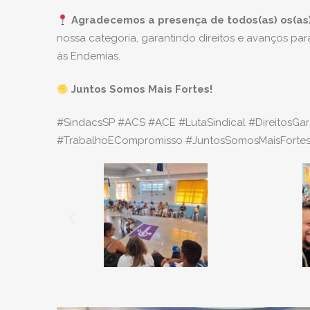
Agradecemos a presença de todos(as) os(as)
nossa categoria, garantindo direitos e avanços p
às Endemias.
Juntos Somos Mais Fortes!
#SindacsSP #ACS #ACE #LutaSindical #DireitosGa
#TrabalhoECompromisso #JuntosSomosMaisForte