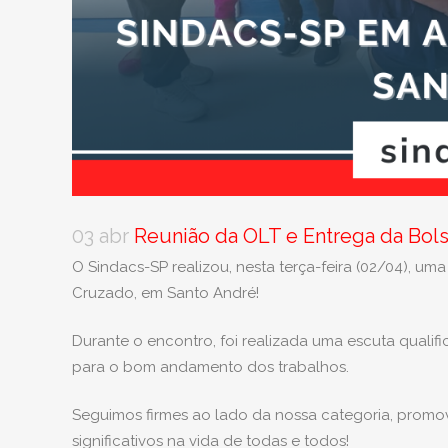
03 abr
Reunião da OLT e Entrega da Bol
O Sindacs-SP realizou, nesta terça-feira (02/04), 
Cruzado, em Santo André!
Durante o encontro, foi realizada uma escuta quali
para o bom andamento dos trabalhos.
Seguimos firmes ao lado da nossa categoria, pro
significativos na vida de todas e todos!