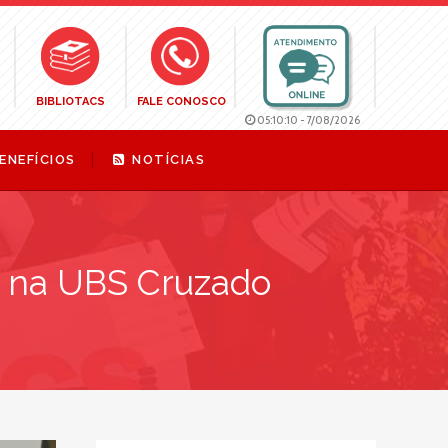
BIBLIOTACS
FALE CONOSCO
05:10:12
-
7/08/2026
ENEFÍCIOS
NOTÍCIAS
e na UBS Cruzado