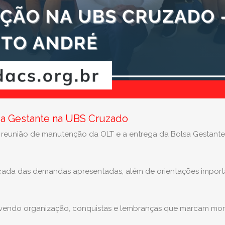
sa Gestante na UBS Cruzado
uma reunião de manutenção da OLT e a entrega da Bolsa Gestant
ficada das demandas apresentadas, além de orientações import
movendo organização, conquistas e lembranças que marcam m