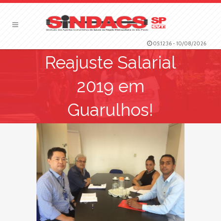
05:12:36
-
10/08/2026
Reajuste Salarial
2019 em
Guarulhos!