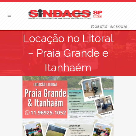
08:07:38
-
6/08/2026
Locação no Litoral
– Praia Grande e
Itanhaém