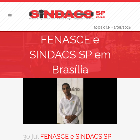
08:04:15
-
6/08/2026
FENASCE e
SINDACS SP em
Brasília
30 jul
FENASCE e SINDACS SP