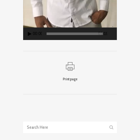
00:00
01:19
Print page