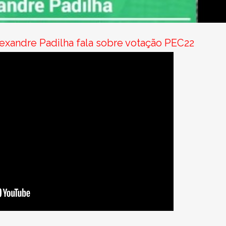
exandre Padilha fala sobre votação PEC22