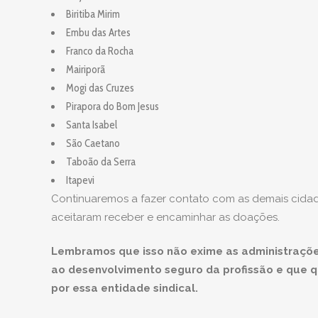
Biritiba Mirim
Embu das Artes
Franco da Rocha
Mairiporã
Mogi das Cruzes
Pirapora do Bom Jesus
Santa Isabel
São Caetano
Taboão da Serra
Itapevi
Continuaremos a fazer contato com as demais cida
aceitaram receber e encaminhar as doações.
Lembramos que isso não exime as administrações
ao desenvolvimento seguro da profissão e que 
por essa entidade sindical.