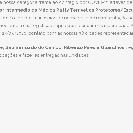
 nossa categoria frente ao contagio por COVID-19 através de E
or intermédio da Médica Patty Terrivel os Protetores/Esc
ias de Saúde dos municípios de nossa base de representação na
mediante a sua logística própria possa encaminhar para cada
 27/05/2020, contato com as nossas 38 cidades representadas
é, São Bernardo do Campo, Ribeirão Pires e Guarulhos
. S
 doações e fazer as entregas nas unidades: