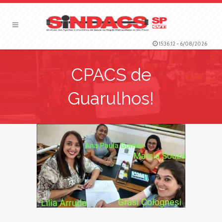
15:36:13
-
6/08/2026
CPACS de
Guarulhos!