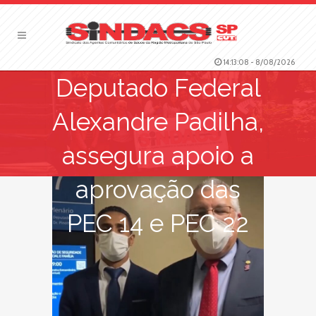
14:13:09
-
8/08/2026
Deputado Federal
Alexandre Padilha,
assegura apoio a
aprovação das
PEC 14 e PEC 22