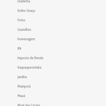
Diadema
Embu-Guaçu
Fotos
Guarulhos
homenagem
IFA
Imposto de Renda
Itaquaquecetuba
jandira
Mairiporá
Mauá
Mogi das Cruzes