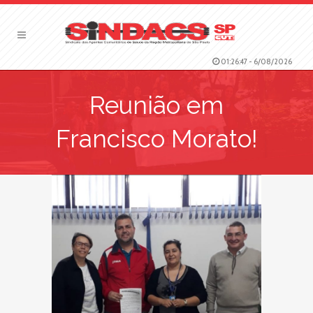
01:26:48
-
6/08/2026
Reunião em
Francisco Morato!