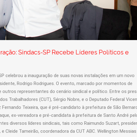
ção: Sindacs-SP Recebe Líderes Políticos e
cs-SP celebrou a inauguração de suas novas instalações em um novo
esidente, Rodrigo Rodrigues. O evento, marcado por momentos de
 outros representantes do cenário sindical e político. Entre os pre
dos Trabalhadores (CUT), Sérgio Nobre, e o Deputado Federal Vicen
ernando Teixeira, que é pré-candidato à prefeitura de São Bernar
aque, ex-vereadora e pré-candidata à prefeitura de Santo André pel
tes diversos líderes sindicais, tais como Raimundo Suzart, preside
e, e Cleide Tameirão, coordenadora da CUT ABC. Wellington Messias