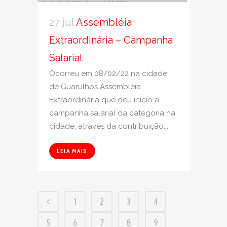
27 jul
Assembléia
Extraordinária – Campanha
Salarial
Ocorreu em 08/02/22 na cidade
de Guarulhos Assembléia
Extraordinária que deu início a
campanha salarial da categoria na
cidade, através da contribuição...
LEIA MAIS
1
2
3
4
5
6
7
8
9