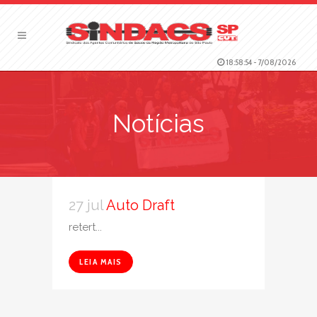
18:58:55
-
7/08/2026
Notícias
27 jul
Auto Draft
retert...
LEIA MAIS