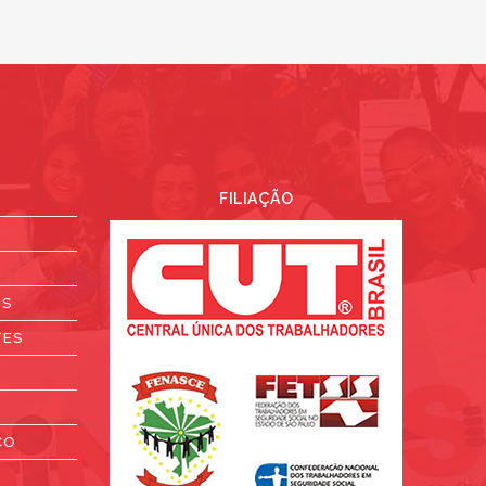
FILIAÇÃO
OS
TES
CO